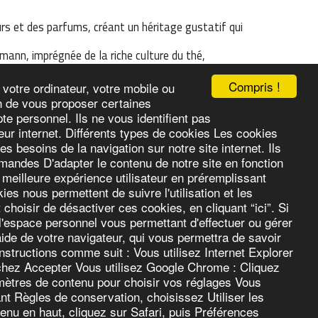
rs et des parfums, créant un héritage gustatif qui
mmann, imprégnée de la riche culture du thé,
ence, décident de faire de leur amour du thé une
Compris !
 votre ordinateur, votre mobile ou
lées verdoyantes de l'Himalaya aux collines
fin de vous proposer certaines
ntains pour créer des mélanges uniques.
 personnel. Ils ne vous identifient pas
éunit
ur internet. Différents types de cookies Les cookies
 besoins de la navigation sur notre site internet. Ils
mandes D'adapter le contenu de notre site en fonction
 meilleure expérience utilisateur en préremplissant
s nous permettent de suivre l'utilisation et les
hoisir de désactiver ces cookies, en cliquant “ici”. Si
ACCUEIL
QUÉZACO LE CLUB AVANTAGES
PLUS
l'espace personnel vous permettant d'effectuer ou gérer
ide de votre navigateur, qui vous permettra de savoir
S'ABONNER
structions comme suit : Vous utilisez Internet Explorer
cochez Accepter Vous utilisez Google Chrome : Cliquez
mètres de contenu pour choisir vos réglages Vous
ant Règles de conservation, choisissez Utiliser les
enu en haut, cliquez sur Safari, puis Préférences