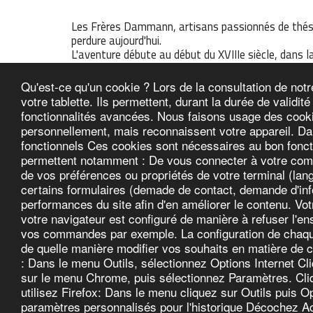
Les Frères Dammann, artisans passionnés de thés f
perdure aujourd'hui.
L'aventure débute au début du XVIIIe siècle, dans l
commence son voyage dans le monde des arômes. L
véritable œuvre d'art.
Qu'est-ce qu'un cookie ? Lors de la consultation de notr
Au fil des décennies, la famille affine son savoir-
votre tablette. Ils permettent, durant la durée de validit
ondoyantes du Darjeeling. Ils sélectionnent avec soi
fonctionnalités avancées. Nous faisons usage des cooki
Au XIXe siècle, la Maison Dammann Frères s'établi
personnellement, mais reconnaissent votre appareil. Dan
fonctionnels Ces cookies sont nécessaires au bon fonctio
permettent notamment : De vous connecter à votre compt
de vos préférences ou propriétés de votre terminal (lang
certains formulaires (demade de contact, demande d'infor
performances du site afin d'en améliorer le contenu. Vo
Club avantages R.S.D
votre navigateur est configuré de manière à refuser l'
Droits d'auteur © 2026 Tous droits réservés
vos commandes par exemple. La configuration de chaque n
Conditions générales de vente
|
Politique de Confidentialit
de quelle manière modifier vos souhaits en matière de c
: Dans le menu Outils, sélectionnez Options Internet Cl
sur le menu Chrome, puis sélectionnez Paramètres. Cli
utilisez Firefox: Dans le menu cliquez sur Outils puis O
paramètres personnalisés pour l'historique Décochez Acc