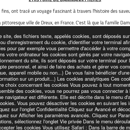
ins, ont tracé un voyage fascinant à travers l'histoire des saveu
a pittoresque ville de Dreux, en France. C'est là que la famille Da
es frères Dammann, animés par une passion commune pour l'excell
e site, des fichiers texte, appelés cookies, sont déposés sur
faire, explorant les plantations de thé à travers le monde, des val
é ou d'enregistrement du cookie, d'identifier votre terminal a
n les feuilles les plus fines, capturant l'essence des terroirs loi
es pour par exemple vous permettre d'accéder à votre compte
t à Paris, devenant un lieu emblématique où la haute société se r
s votre ordinateur les cookies sont gérés par votre navigate
nnement du site, ils sont déposés sur votre terminal pour les
e personnel, et ainsi de faire des achats et gérer vos com
ue, appareil mobile ou non...) De vous faire bénéficier d'une
mation sur un produit...) Les cookies analytiques Ces cookie
tre choix concernant les cookies Vous pouvez à tout moment c
ensemble des cookies, vous ne pourrez pas vous connecter à 
avigateur est différente. Elle est décrite dans le menu d'a
é
ookies. Vous pouvez désactiver les cookies en suivant les in
iquez sur l'onglet Confidentialité Cliquez sur Avancé et dé
quez sur Afficher les paramètres avancés. Cliquez sur Para
ptions, sélectionnez l'onglet Vie privée Dans le menu déroul
epter les cookies Vous utilisez Safari : Dans la barre de m