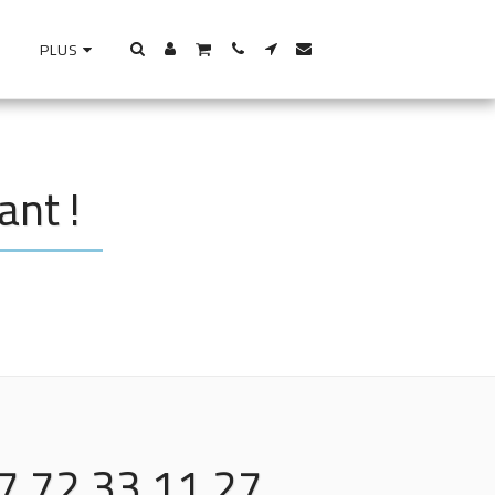
PLUS
ant !
7 72 33 11 27