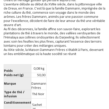
créant un héritage gustatif qui perdure aujourd'hui.
L'aventure débute au début du XVIIIe siècle, dans la pittoresque ville
de Dreux, en France. C'est là que la famille Dammann, imprégnée de la
riche culture du thé, commence son voyage dans le monde des
arômes. Les frères Dammann, animés par une passion commune
pour l'excellence, décident de faire de leur amour du thé une véritable
œuvre d'art.
Au fil des décennies, la famille affine son savoir-faire, explorant les
plantations de thé à travers le monde, des vallées verdoyantes de
l'Himalaya aux collines ondoyantes du Darjeeling. Ils sélectionnent
avec soin les feuilles les plus fines, capturant l'essence des terroirs
lointains pour créer des mélanges uniques.
Au XIXe siècle, la Maison Dammann Frères s'établit à Paris, devenant
un lieu emblématique où la haute société se réunit
0,08 kg
Poids
Poids net (g)
50,00
Marque
Dammann
Frères
Type de thé /
Thé Noir
infusion
Conditionnement
Sachet