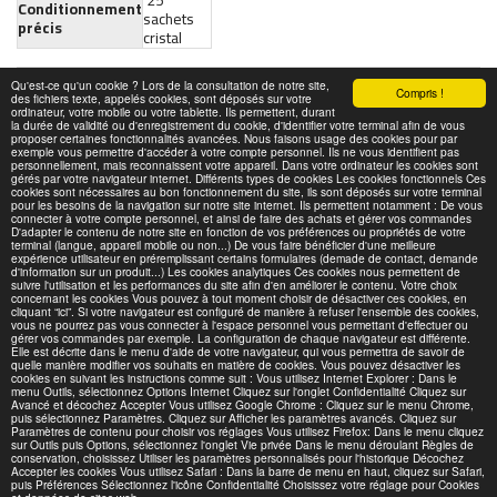
25
Conditionnement
sachets
précis
cristal
Qu'est-ce qu'un cookie ? Lors de la consultation de notre site,
Compris !
des fichiers texte, appelés cookies, sont déposés sur votre
ordinateur, votre mobile ou votre tablette. Ils permettent, durant
la durée de validité ou d'enregistrement du cookie, d'identifier votre terminal afin de vous
proposer certaines fonctionnalités avancées. Nous faisons usage des cookies pour par
exemple vous permettre d'accéder à votre compte personnel. Ils ne vous identifient pas
personnellement, mais reconnaissent votre appareil. Dans votre ordinateur les cookies sont
gérés par votre navigateur internet. Différents types de cookies Les cookies fonctionnels Ces
ACCUEIL
QUÉZACO LE CLUB AVANTAGES
PLUS
cookies sont nécessaires au bon fonctionnement du site, ils sont déposés sur votre terminal
pour les besoins de la navigation sur notre site internet. Ils permettent notamment : De vous
Club avantages R.S.D
connecter à votre compte personnel, et ainsi de faire des achats et gérer vos commandes
D'adapter le contenu de notre site en fonction de vos préférences ou propriétés de votre
Droits d'auteur © 2026 Tous droits réservés
terminal (langue, appareil mobile ou non...) De vous faire bénéficier d'une meilleure
expérience utilisateur en préremplissant certains formulaires (demade de contact, demande
Conditions générales de vente
|
Politique de Confidentialité
d'information sur un produit...) Les cookies analytiques Ces cookies nous permettent de
suivre l'utilisation et les performances du site afin d'en améliorer le contenu. Votre choix
concernant les cookies Vous pouvez à tout moment choisir de désactiver ces cookies, en
cliquant “ici”. Si votre navigateur est configuré de manière à refuser l'ensemble des cookies,
S'ABONNER
vous ne pourrez pas vous connecter à l'espace personnel vous permettant d'effectuer ou
gérer vos commandes par exemple. La configuration de chaque navigateur est différente.
Elle est décrite dans le menu d'aide de votre navigateur, qui vous permettra de savoir de
quelle manière modifier vos souhaits en matière de cookies. Vous pouvez désactiver les
cookies en suivant les instructions comme suit : Vous utilisez Internet Explorer : Dans le
menu Outils, sélectionnez Options Internet Cliquez sur l'onglet Confidentialité Cliquez sur
Avancé et décochez Accepter Vous utilisez Google Chrome : Cliquez sur le menu Chrome,
puis sélectionnez Paramètres. Cliquez sur Afficher les paramètres avancés. Cliquez sur
Paramètres de contenu pour choisir vos réglages Vous utilisez Firefox: Dans le menu cliquez
sur Outils puis Options, sélectionnez l'onglet Vie privée Dans le menu déroulant Règles de
conservation, choisissez Utiliser les paramètres personnalisés pour l'historique Décochez
Accepter les cookies Vous utilisez Safari : Dans la barre de menu en haut, cliquez sur Safari,
puis Préférences Sélectionnez l'icône Confidentialité Choisissez votre réglage pour Cookies