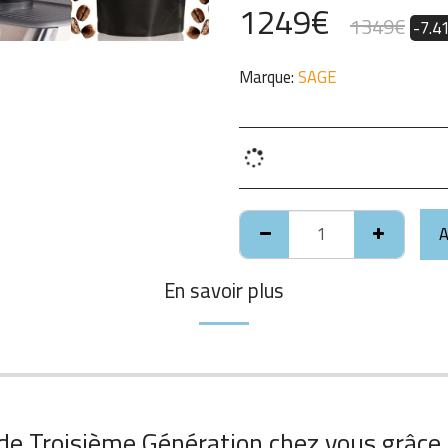
1249
€
1349
€
-7.4
Marque:
SAGE
A
En savoir plus
 de Troisième Génération chez vous grâce