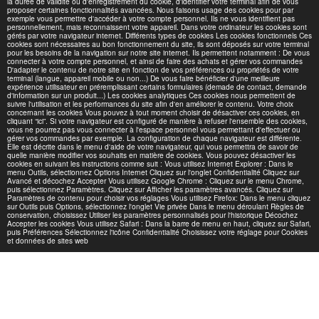
la durée de validité ou d'enregistrement du cookie, d'identifier votre terminal afin de vous
proposer certaines fonctionnalités avancées. Nous faisons usage des cookies pour par
exemple vous permettre d'accéder à votre compte personnel. Ils ne vous identifient pas
personnellement, mais reconnaissent votre appareil. Dans votre ordinateur les cookies sont
gérés par votre navigateur internet. Différents types de cookies Les cookies fonctionnels Ces
cookies sont nécessaires au bon fonctionnement du site, ils sont déposés sur votre terminal
pour les besoins de la navigation sur notre site internet. Ils permettent notamment : De vous
connecter à votre compte personnel, et ainsi de faire des achats et gérer vos commandes
D'adapter le contenu de notre site en fonction de vos préférences ou propriétés de votre
terminal (langue, appareil mobile ou non...) De vous faire bénéficier d'une meilleure
expérience utilisateur en préremplissant certains formulaires (demade de contact, demande
d'information sur un produit...) Les cookies analytiques Ces cookies nous permettent de
suivre l'utilisation et les performances du site afin d'en améliorer le contenu. Votre choix
concernant les cookies Vous pouvez à tout moment choisir de désactiver ces cookies, en
cliquant “ici”. Si votre navigateur est configuré de manière à refuser l'ensemble des cookies,
vous ne pourrez pas vous connecter à l'espace personnel vous permettant d'effectuer ou
gérer vos commandes par exemple. La configuration de chaque navigateur est différente.
Elle est décrite dans le menu d'aide de votre navigateur, qui vous permettra de savoir de
quelle manière modifier vos souhaits en matière de cookies. Vous pouvez désactiver les
cookies en suivant les instructions comme suit : Vous utilisez Internet Explorer : Dans le
ACCUEIL
QUÉZACO LE CLUB AVANTAGES
PLUS
menu Outils, sélectionnez Options Internet Cliquez sur l'onglet Confidentialité Cliquez sur
Avancé et décochez Accepter Vous utilisez Google Chrome : Cliquez sur le menu Chrome,
puis sélectionnez Paramètres. Cliquez sur Afficher les paramètres avancés. Cliquez sur
Club avantages R.S.D
Paramètres de contenu pour choisir vos réglages Vous utilisez Firefox: Dans le menu cliquez
sur Outils puis Options, sélectionnez l'onglet Vie privée Dans le menu déroulant Règles de
Droits d'auteur © 2026 Tous droits réservés
conservation, choisissez Utiliser les paramètres personnalisés pour l'historique Décochez
Accepter les cookies Vous utilisez Safari : Dans la barre de menu en haut, cliquez sur Safari,
Conditions générales de vente
|
Politique de Confidentialité
puis Préférences Sélectionnez l'icône Confidentialité Choisissez votre réglage pour Cookies
et données de sites web
S'ABONNER